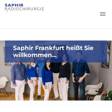
Skip to main content
Skip to page footer
Saphir Frankfurt heißt Sie
willkommen...