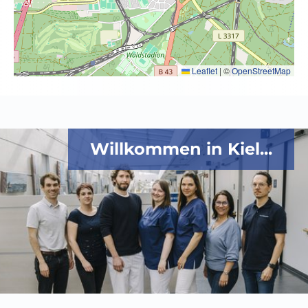
Leaflet
|
©
OpenStreetMap
Willkommen in Kiel...